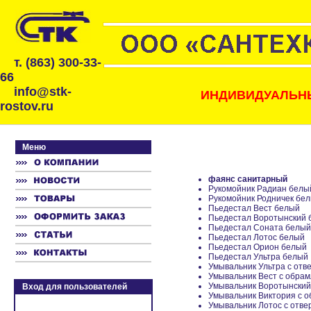
т. (863) 300-33-
66
info@stk-
ИНДИВИДУАЛЬНЫ
rostov.ru
Меню
фаянс санитарный
Рукомойник Радиан белы
Рукомойник Родничек бе
Пьедестал Вест белый
Пьедестал Воротынский 
Пьедестал Соната белый
Пьедестал Лотос белый
Пьедестал Орион белый
Пьедестал Ультра белый
Умывальник Ультра с отв
Умывальник Вест с обра
Умывальник Воротынский
Вход для пользователей
Умывальник Виктория с 
Умывальник Лотос с отве