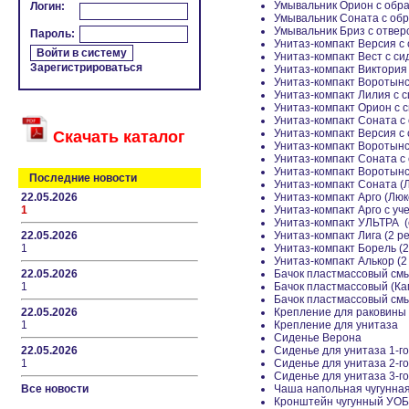
Умывальник Орион с обр
Логин:
Умывальник Соната с об
Умывальник Бриз с отвер
Пароль:
Унитаз-компакт Версия с
Унитаз-компакт Вест с с
Зарегистрироваться
Унитаз-компакт Виктория
Унитаз-компакт Воротынс
Унитаз-компакт Лилия с 
Унитаз-компакт Орион с 
Унитаз-компакт Соната с
Унитаз-компакт Версия с
Скачать каталог
Унитаз-компакт Воротынс
Унитаз-компакт Соната с
Унитаз-компакт Воротынск
Последние новости
Унитаз-компакт Соната (Л
22.05.2026
Унитаз-компакт Арго (Люк
1
Унитаз-компакт Арго с уч
Унитаз-компакт УЛЬТРА (
22.05.2026
Унитаз-компакт Лига (2 р
1
Унитаз-компакт Борель (
Унитаз-компакт Алькор (
22.05.2026
Бачок пластмассовый см
1
Бачок пластмассовый (Ка
Бачок пластмассовый смы
22.05.2026
Крепление для раковины
1
Крепление для унитаза
Сиденье Верона
22.05.2026
Сиденье для унитаза 1-г
1
Сиденье для унитаза 2-г
Сиденье для унитаза 3-г
Все новости
Чаша напольная чугунная
Кронштейн чугунный УОБ