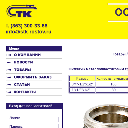
т. (863) 300-33-66
info@stk-rostov.ru
Меню
Товары
Фитинги к металлопластиковым тру
Размер
Кол-во шт в упаков
3/4"x1/2"x1/2"
100
1"x1/2"x1/2"
80
Вход для пользователей
Логин:
Пароль: