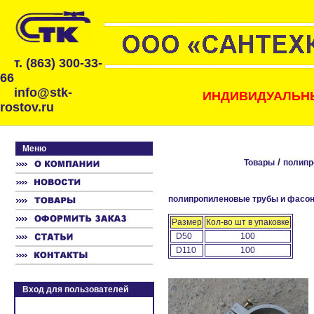
т. (863) 300-33-
66
info@stk-
ИНДИВИДУАЛЬНЫ
rostov.ru
Меню
/
Товары
полипр
полипропиленовые трубы и фасони
Размер
Кол-во шт в упаковке
D50
100
D110
100
Вход для пользователей