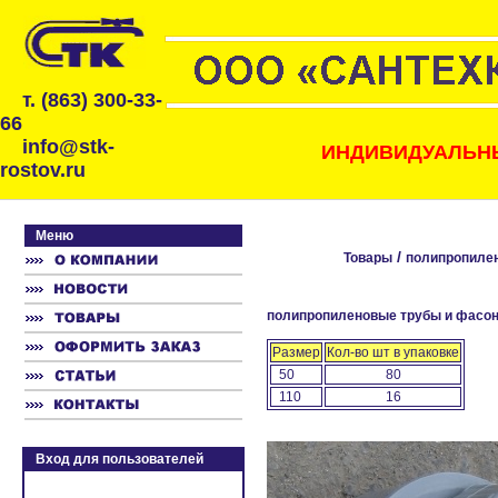
т. (863) 300-33-
66
info@stk-
ИНДИВИДУАЛЬНЫ
rostov.ru
Меню
/
Товары
полипропилен
полипропиленовые трубы и фасон
Размер
Кол-во шт в упаковке
50
80
110
16
Вход для пользователей