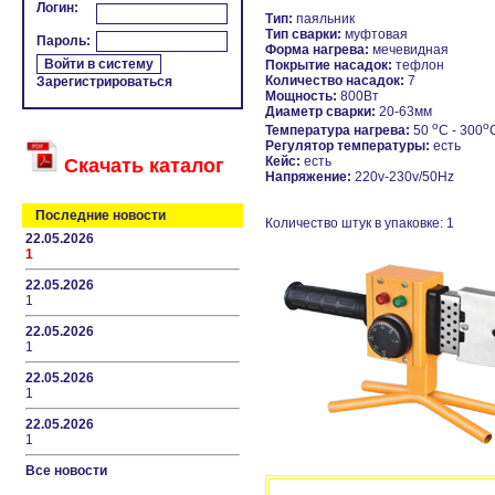
Логин:
Тип:
паяльник
Тип сварки:
муфтовая
Пароль:
Форма нагрева:
мечевидная
Покрытие насадок:
тефлон
Количество насадок:
7
Зарегистрироваться
Мощность:
800Вт
Диаметр сварки:
20-63мм
o
o
Температура нагрева:
50
С - 300
Регулятор температуры:
есть
Кейс:
есть
Скачать каталог
Напряжение:
220v-230v/50Hz
Последние новости
Количество штук в упаковке: 1
22.05.2026
1
22.05.2026
1
22.05.2026
1
22.05.2026
1
22.05.2026
1
Все новости